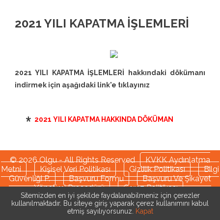
2021 YILI KAPATMA İŞLEMLERİ
2021 YILI KAPATMA İŞLEMLERİ hakkındaki dökümanı
indirmek için aşağıdaki link'e tıklayınız
2021 YILI KAPATMA HAKKINDA DÖKÜMAN
© 2026 Olgu - All Rights Reserved
KVKK Aydınlatma
Metni
Kişisel Veri Politikası
Gizlilik Politikası
Bilgi
Güvenliği P.
Başvuru Formu
Başvuru Ve Şikayet
Yönetimi Prosedürü
Çerez Politikası
Sitemizden en iyi şekilde faydalanabilmeniz için çerezler
kullanılmaktadır. Bu siteye giriş yaparak çerez kullanımını kabul
etmiş sayılıyorsunuz.
Kapat