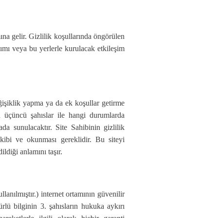
ına gelir. Gizlilik koşullarında öngörülen
nımı veya bu yerlerle kurulacak etkileşim
işiklik yapma ya da ek koşullar getirme
rin üçüncü şahıslar ile hangi durumlarda
da sunulacaktır. Site Sahibinin gizlilik
akibi ve okunması gereklidir. Bu siteyi
ildiği anlamını taşır.
llanılmıştır.) internet ortamının güvenilir
türlü bilginin 3. şahısların hukuka aykırı