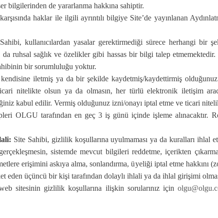
ser bilgilerinden de yararlanma hakkına sahiptir.
 karşısında haklar ile ilgili ayrıntılı bilgiye Site’de yayınlanan Aydınl
Sahibi, kullanıcılardan yasalar gerektirmediği sürece herhangi bir şek
ya da ruhsal sağlık ve özelikler gibi hassas bir bilgi talep etmemektedir
ahibinin bir sorumluluğu yoktur.
disine iletmiş ya da bir şekilde kaydetmiş/kaydettirmiş olduğunuz il
 Ticari nitelikte olsun ya da olmasın, her türlü elektronik iletişim ara
iz kabul edilir. Vermiş olduğunuz izni/onayı iptal etme ve ticari nitelik
lepleri OLGU tarafından en geç 3 iş günü içinde işleme alınacaktır. 
ali:
Site Sahibi, gizlilik koşullarına uyulmaması ya da kuralları ihlal
gerçekleşmesin, sistemde mevcut bilgileri reddetme, içerikten çıkarm
metlere erişimini askıya alma, sonlandırma, üyeliği iptal etme hakkını (z
et eden üçüncü bir kişi tarafından dolaylı ihlali ya da ihlal girişimi olma
eb sitesinin gizlilik koşullarına ilişkin sorularınız için
olgu@olgu.c