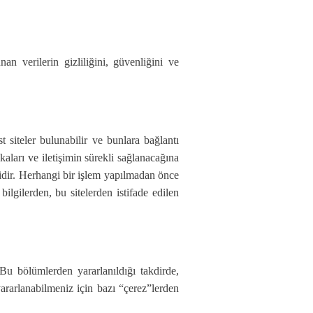
an verilerin gizliliğini, güvenliğini ve
st siteler bulunabilir ve bunlara bağlantı
tikaları ve iletişimin sürekli sağlanacağına
abidir. Herhangi bir işlem yapılmadan önce
ilgilerden, bu sitelerden istifade edilen
 Bu bölümlerden yararlanıldığı takdirde,
yararlanabilmeniz için bazı “çerez”lerden