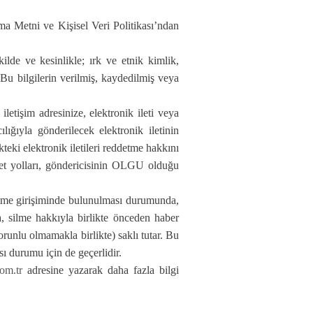
atma Metni ve Kişisel Veri Politikası’ndan
ilde ve kesinlikle; ırk ve etnik kimlik,
. Bu bilgilerin verilmiş, kaydedilmiş veya
etişim adresinize, elektronik ileti veya
cılığıyla gönderilecek elektronik iletinin
teki elektronik iletileri reddetme hakkını
Ret yolları, göndericisinin OLGU olduğu
 etme girişiminde bulunulması durumunda,
a, silme hakkıyla birlikte önceden haber
orunlu olmamakla birlikte) saklı tutar. Bu
sı durumu için de geçerlidir.
om.tr
adresine yazarak daha fazla bilgi