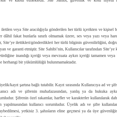
mekte ve kabul etmektedir. Site Sahibi, güvenlik ve kötü niyetli ha
, iletilen veya Site aracılığıyla gönderilen her türlü içerikten ve kişise
er dâhil fakat bunlarla sınırlı olmamak üzere, ses veya yazı veya hare
, Site’ye ilettikleri/gönderdikleri her türlü bilginin güvenilirliğini, doğ
yan ve garanti etmiştir. Site Sahibi’nin, Kullanıcılar tarafından Site’y
etirdiğine inandığı içeriği veya mevzuata aykırı içeriği tamamen vey
de herhangi bir yükümlülüğü bulunmamaktadır.
elik/kayıt şartına bağlı tutabilir. Kayıt sırasında Kullanıcıya ad ve şifr
ullanıcı adı ve şifrenin muhafazasından, yanlış ya da hukuka ayk
mludur. Şifrenin özel rakamlar, harfler ve karakterler kullanılarak d
in yapılmasından kullanıcı sorumludur. Üyelik adı ve şifre kullanıl
kaybedilmesi, yetkisiz 3. şahısların eline geçmesi ya da üye güvenliği