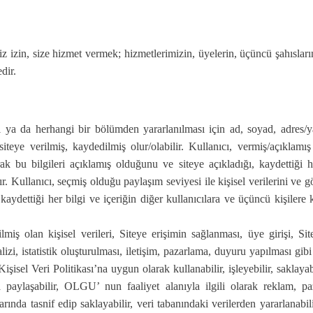
iniz izin, size hizmet vermek; hizmetlerimizin, üyelerin, üçüncü şahısların
dir.
ı ya da herhangi bir bölümden yararlanılması için ad, soyad, adres/yaş
siteye verilmiş, kaydedilmiş olur/olabilir. Kullanıcı, vermiş/açıklamı
ak bu bilgileri açıklamış olduğunu ve siteye açıkladığı, kaydettiği he
ılır. Kullanıcı, seçmiş olduğu paylaşım seviyesi ile kişisel verilerini ve 
aydettiği her bilgi ve içeriğin diğer kullanıcılara ve üçüncü kişilere ka
ilmiş olan kişisel verileri, Siteye erişimin sağlanması, üye girişi, Si
alizi, istatistik oluşturulması, iletişim, pazarlama, duyuru yapılması gib
işisel Veri Politikası’na uygun olarak kullanabilir, işleyebilir, saklaya
 paylaşabilir, OLGU’ nun faaliyet alanıyla ilgili olarak reklam, paz
arında tasnif edip saklayabilir, veri tabanındaki verilerden yararlanabil