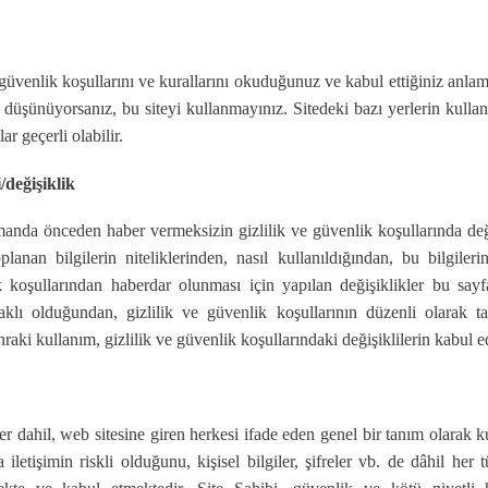
 güvenlik koşullarını ve kurallarını okuduğunuz ve kabul ettiğiniz anlam
 düşünüyorsanız, bu siteyi kullanmayınız. Sitedeki bazı yerlerin kulla
r geçerli olabilir.
/değişiklik
anda önceden haber vermeksizin gizlilik ve güvenlik koşullarında değ
planan bilgilerin niteliklerinden, nasıl kullanıldığından, bu bilgile
k koşullarından haberdar olunması için yapılan değişiklikler bu sayfa
klı olduğundan, gizlilik ve güvenlik koşullarının düzenli olarak t
nraki kullanım, gizlilik ve güvenlik koşullarındaki değişiklilerin kabul ed
ler dahil, web sitesine giren herkesi ifade eden genel bir tanım olarak ku
iletişimin riskli olduğunu, kişisel bilgiler, şifreler vb. de dâhil her 