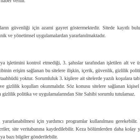
haber verilir.
arın güvenliği için azami gayret göstermektedir. Sitede kayıtlı bulun
knik ve yönetimsel uygulamalardan yararlanılmaktadır.
a işletimini kontrol etmediği, 3. şahıslar tarafından işletilen alt ve ü
ahibinin erişim sağlanan bu sitelere ilişkin, içerik, güvenlik, gizlilik poli
r taahhüdü yoktur. Sorumluluk 3. kişilere ait sitelerde yazılı koşulara t
e gizlilik koşulları okunmalıdır. Söz konusu sitelere sağlanan kişisel b
in gizlilik politika ve uygulamalarından Site Sahibi sorumlu tutulamaz.
 yararlanabilmesi için yardımcı programlar kullanılması gerekebilir.
riler, site veritabanına kaydedilebilir. Keza bölümlerden daha kolay 
ya bazı bilgiler gönderilebilir.