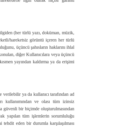
reketlerle ilgili olarak hiçbir garanti
l bilgiden (her türlü yazı, doküman, müzik,
ketli/hareketsiz görüntü içeren her türlü
ruluğunu, üçüncü şahısların haklarını ihlal
e konulan, diğer Kullanıcılara veya üçüncü
a kısmen yayından kaldırma ya da erişimi
e verilebilir ya da kullanıcı tarafından ad
ırı kullanımından ve olası tüm izinsiz
aha güvenli bir biçimde oluşturulmasından
arak yapılan tüm işlemlerin sorumluluğu
ni tehdit eden bir durumla karşılaşılması