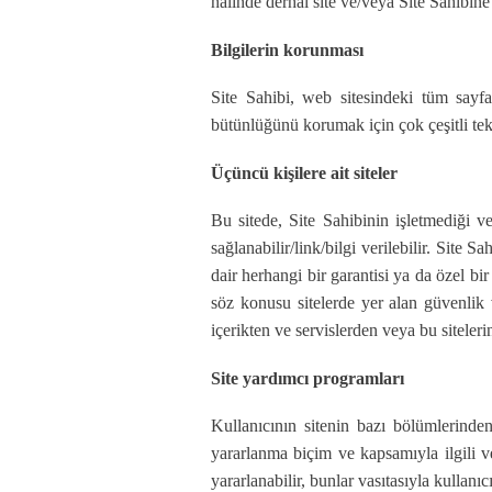
halinde derhal site ve/veya Site Sahibine 
Bilgilerin korunması
Site Sahibi, web sitesindeki tüm sayfal
bütünlüğünü korumak için çok çeşitli te
Üçüncü kişilere ait siteler
Bu sitede, Site Sahibinin işletmediği vey
sağlanabilir/link/bilgi verilebilir. Site S
dair herhangi bir garantisi ya da özel bi
söz konusu sitelerde yer alan güvenlik v
içerikten ve servislerden veya bu siteler
Site yardımcı programları
Kullanıcının sitenin bazı bölümlerinden
yararlanma biçim ve kapsamıyla ilgili ve
yararlanabilir, bunlar vasıtasıyla kullanıcı