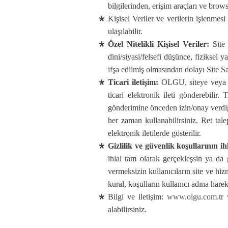
bilgilerinden, erişim araçları ve brow
Kişisel Veriler ve verilerin işlenmesi
ulaşılabilir.
Özel Nitelikli Kişisel Veriler:
Site 
dini/siyasi/felsefi düşünce, fiziksel 
ifşa edilmiş olmasından dolayı Site S
Ticari iletişim:
OLGU, siteye veya ken
ticari elektronik ileti gönderebilir.
gönderimine önceden izin/onay verdiğin
her zaman kullanabilirsiniz. Ret ta
elektronik iletilerde gösterilir.
Gizlilik ve güvenlik koşullarının ihl
ihlal tam olarak gerçekleşsin ya da 
vermeksizin kullanıcıların site ve hiz
kural, koşulların kullanıcı adına harek
Bilgi ve iletişim:
www.olgu.com.tr
w
alabilirsiniz.